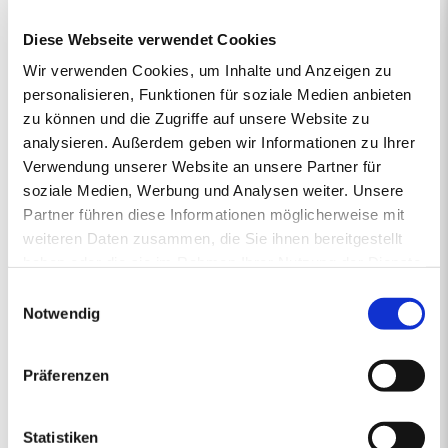
vertrieben von regionalen Energiehändlern, die Verantwortung
Diese Webseite verwendet Cookies
übernehmen und mit Rücksicht auf das Klima vorausschauend für
die Zukunft handeln. So steht die junge und moderne Pellet-Marke
Wir verwenden Cookies, um Inhalte und Anzeigen zu
primaholz für Umweltbewusstsein, Zuverlässigkeit und Nähe.
personalisieren, Funktionen für soziale Medien anbieten
Denn mit den Premium-Pellets von primaholz entscheiden Sie
zu können und die Zugriffe auf unsere Website zu
sich für ein Produkt, das nicht nur nachhaltig und nahezu CO2-
analysieren. Außerdem geben wir Informationen zu Ihrer
neutral ist, sondern auch aus deutschen Wäldern stammt und
Verwendung unserer Website an unsere Partner für
daher durch kurze Transportwege die Umwelt schont. Mit
gleichbleibend hoher Qualität sorgt primaholz stets zuverlässig für
soziale Medien, Werbung und Analysen weiter. Unsere
die Wärme in Ihrem Zuhause.
Partner führen diese Informationen möglicherweise mit
weiteren Daten zusammen, die Sie ihnen bereitgestellt
haben oder die sie im Rahmen Ihrer Nutzung der Dienste
gesammelt haben.
1.
2.
PREISANGEBOT
3.
4.
5.
Einwilligungsauswahl
ERSTENS PREISRECHNER
ZWEITENS PREISANGEBOT
DRITTENS IHRE DATEN
VIERTENS DATEN PRÜFE
FÜNFTENS F
Notwendig
Ihr Pelletsangebot:
Präferenzen
PLZ 92559
•
1 Lieferstelle
•
4000 kg lose Pellets
Statistiken