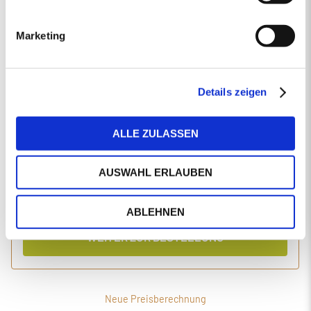
EINGABEN ANPASSEN
Marketing
1 Produkt
Primaholz Holzpellets
Holzpellets entsprechend der DIN-Norm ENplus-A1
4000 kg lose Holzpellets
Details zeigen
Anlieferung im Silo-LKW
ALLE ZULASSEN
Einzelpreis
Gesamtpreis
446,19
1.827,56
€/Tonne
€
AUSWAHL ERLAUBEN
inkl. MwSt.
inkl. Lieferung und Einblasen
ABLEHNEN
WEITER ZUR BESTELLUNG
Neue Preisberechnung