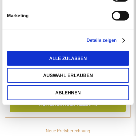
EINGABEN ANPASSEN
Marketing
1 Produkt
Primaholz Holzpellets
Holzpellets entsprechend der DIN-Norm ENplus-A1
4000 kg lose Holzpellets
Details zeigen
Anlieferung im Silo-LKW
ALLE ZULASSEN
Einzelpreis
Gesamtpreis
494,34
2.020,05
€/Tonne
€
AUSWAHL ERLAUBEN
inkl. MwSt.
inkl. Lieferung und Einblasen
ABLEHNEN
WEITER ZUR BESTELLUNG
Neue Preisberechnung