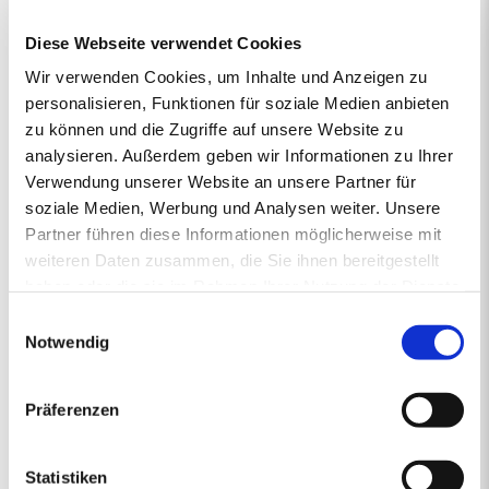
vertrieben von regionalen Energiehändlern, die Verantwortung
Diese Webseite verwendet Cookies
übernehmen und mit Rücksicht auf das Klima vorausschauend für
die Zukunft handeln. So steht die junge und moderne Pellet-Marke
Wir verwenden Cookies, um Inhalte und Anzeigen zu
primaholz für Umweltbewusstsein, Zuverlässigkeit und Nähe.
personalisieren, Funktionen für soziale Medien anbieten
Denn mit den Premium-Pellets von primaholz entscheiden Sie
zu können und die Zugriffe auf unsere Website zu
sich für ein Produkt, das nicht nur nachhaltig und nahezu CO2-
analysieren. Außerdem geben wir Informationen zu Ihrer
neutral ist, sondern auch aus deutschen Wäldern stammt und
Verwendung unserer Website an unsere Partner für
daher durch kurze Transportwege die Umwelt schont. Mit
gleichbleibend hoher Qualität sorgt primaholz stets zuverlässig für
soziale Medien, Werbung und Analysen weiter. Unsere
die Wärme in Ihrem Zuhause.
Partner führen diese Informationen möglicherweise mit
weiteren Daten zusammen, die Sie ihnen bereitgestellt
haben oder die sie im Rahmen Ihrer Nutzung der Dienste
gesammelt haben.
1.
2.
PREISANGEBOT
3.
4.
5.
Einwilligungsauswahl
ERSTENS PREISRECHNER
ZWEITENS PREISANGEBOT
DRITTENS IHRE DATEN
VIERTENS DATEN PRÜFE
FÜNFTENS F
Notwendig
Ihr Pelletsangebot:
Präferenzen
PLZ 86949
•
1 Lieferstelle
•
4000 kg lose Pellets
Statistiken