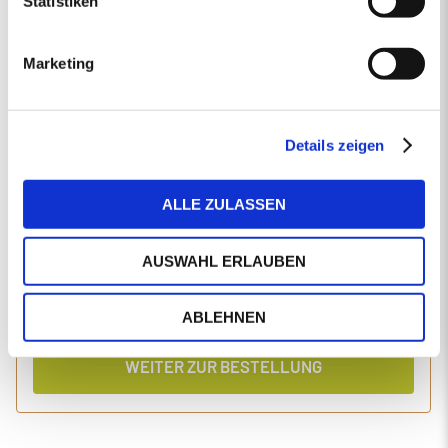
Statistiken
EINGABEN ANPASSEN
Marketing
1 Produkt
Primaholz Holzpellets
Holzpellets entsprechend der DIN-Norm ENplus-A1
4000 kg lose Holzpellets
Details zeigen
Anlieferung im Silo-LKW
ALLE ZULASSEN
Einzelpreis
Gesamtpreis
465,45
1.904,60
€/Tonne
€
AUSWAHL ERLAUBEN
inkl. MwSt.
inkl. Lieferung und Einblasen
ABLEHNEN
WEITER ZUR BESTELLUNG