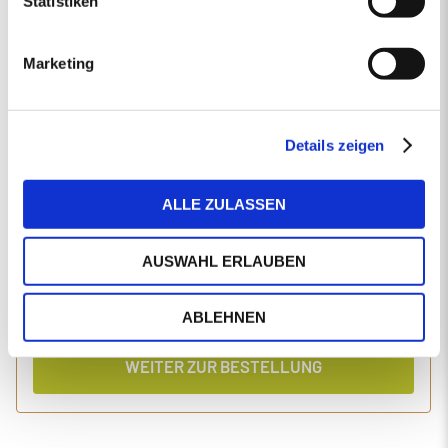
Statistiken
EINGABEN ANPASSEN
Marketing
1 Produkt
Primaholz Holzpellets
Holzpellets entsprechend der DIN-Norm ENplus-A1
4000 kg lose Holzpellets
Details zeigen
Anlieferung im Silo-LKW
ALLE ZULASSEN
Einzelpreis
Gesamtpreis
446,19
1.827,56
€/Tonne
€
AUSWAHL ERLAUBEN
inkl. MwSt.
inkl. Lieferung und Einblasen
ABLEHNEN
WEITER ZUR BESTELLUNG