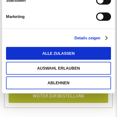
Statistiken
EINGABEN ANPASSEN
Marketing
1 Produkt
Primaholz Holzpellets
Holzpellets entsprechend der DIN-Norm ENplus-A1
4000 kg lose Holzpellets
Details zeigen
Anlieferung im Silo-LKW
ALLE ZULASSEN
Einzelpreis
Gesamtpreis
500,76
2.045,84
€/Tonne
€
AUSWAHL ERLAUBEN
inkl. MwSt.
inkl. Lieferung und Einblasen
ABLEHNEN
WEITER ZUR BESTELLUNG