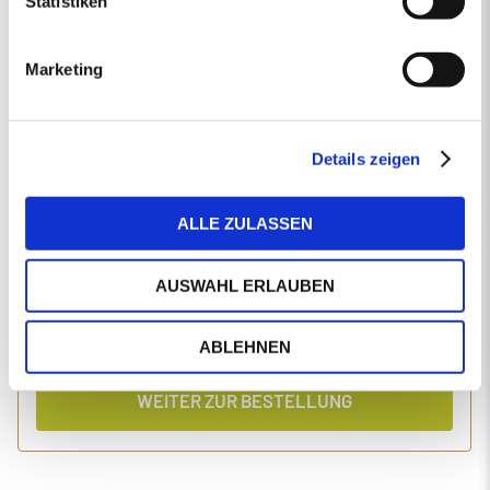
Statistiken
EINGABEN ANPASSEN
Marketing
1 Produkt
Primaholz Holzpellets
Holzpellets entsprechend der DIN-Norm ENplus-A1
4000 kg lose Holzpellets
Details zeigen
Anlieferung im Silo-LKW
ALLE ZULASSEN
Einzelpreis
Gesamtpreis
494,34
2.020,05
€/Tonne
€
AUSWAHL ERLAUBEN
inkl. MwSt.
inkl. Lieferung und Einblasen
ABLEHNEN
WEITER ZUR BESTELLUNG