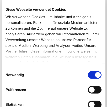
vertrieben von regionalen Energiehändlern, die Verantwortung
Diese Webseite verwendet Cookies
übernehmen und mit Rücksicht auf das Klima vorausschauend für
die Zukunft handeln. So steht die junge und moderne Pellet-Marke
Wir verwenden Cookies, um Inhalte und Anzeigen zu
primaholz für Umweltbewusstsein, Zuverlässigkeit und Nähe.
personalisieren, Funktionen für soziale Medien anbieten
Denn mit den Premium-Pellets von primaholz entscheiden Sie
zu können und die Zugriffe auf unsere Website zu
sich für ein Produkt, das nicht nur nachhaltig und nahezu CO2-
analysieren. Außerdem geben wir Informationen zu Ihrer
neutral ist, sondern auch aus deutschen Wäldern stammt und
Verwendung unserer Website an unsere Partner für
daher durch kurze Transportwege die Umwelt schont. Mit
gleichbleibend hoher Qualität sorgt primaholz stets zuverlässig für
soziale Medien, Werbung und Analysen weiter. Unsere
die Wärme in Ihrem Zuhause.
Partner führen diese Informationen möglicherweise mit
weiteren Daten zusammen, die Sie ihnen bereitgestellt
haben oder die sie im Rahmen Ihrer Nutzung der Dienste
gesammelt haben.
1.
2.
PREISANGEBOT
3.
4.
5.
Einwilligungsauswahl
ERSTENS PREISRECHNER
ZWEITENS PREISANGEBOT
DRITTENS IHRE DATEN
VIERTENS DATEN PRÜFE
FÜNFTENS F
Notwendig
Ihr Pelletsangebot:
Präferenzen
PLZ 92637
•
1 Lieferstelle
•
4000 kg lose Pellets
Statistiken