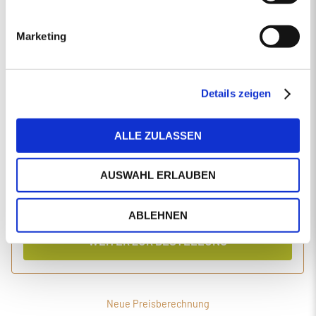
EINGABEN ANPASSEN
Marketing
1 Produkt
Primaholz Holzpellets
Holzpellets entsprechend der DIN-Norm ENplus-A1
4000 kg lose Holzpellets
Details zeigen
Anlieferung im Silo-LKW
ALLE ZULASSEN
Einzelpreis
Gesamtpreis
446,19
1.827,56
€/Tonne
€
AUSWAHL ERLAUBEN
inkl. MwSt.
inkl. Lieferung und Einblasen
ABLEHNEN
WEITER ZUR BESTELLUNG
Neue Preisberechnung