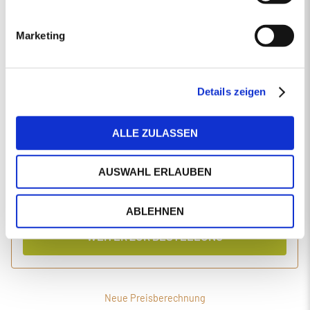
EINGABEN ANPASSEN
Marketing
1 Produkt
Primaholz Holzpellets
Holzpellets entsprechend der DIN-Norm ENplus-A1
4000 kg lose Holzpellets
Details zeigen
Anlieferung im Silo-LKW
ALLE ZULASSEN
Einzelpreis
Gesamtpreis
446,19
1.827,56
€/Tonne
€
AUSWAHL ERLAUBEN
inkl. MwSt.
inkl. Lieferung und Einblasen
ABLEHNEN
WEITER ZUR BESTELLUNG
Neue Preisberechnung