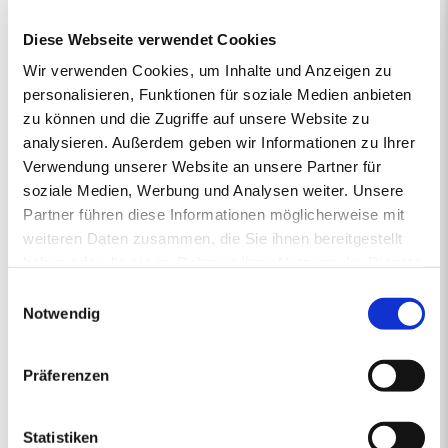
vertrieben von regionalen Energiehändlern, die Verantwortung
Diese Webseite verwendet Cookies
übernehmen und mit Rücksicht auf das Klima vorausschauend für
die Zukunft handeln. So steht die junge und moderne Pellet-Marke
Wir verwenden Cookies, um Inhalte und Anzeigen zu
primaholz für Umweltbewusstsein, Zuverlässigkeit und Nähe.
personalisieren, Funktionen für soziale Medien anbieten
Denn mit den Premium-Pellets von primaholz entscheiden Sie
zu können und die Zugriffe auf unsere Website zu
sich für ein Produkt, das nicht nur nachhaltig und nahezu CO2-
analysieren. Außerdem geben wir Informationen zu Ihrer
neutral ist, sondern auch aus deutschen Wäldern stammt und
Verwendung unserer Website an unsere Partner für
daher durch kurze Transportwege die Umwelt schont. Mit
gleichbleibend hoher Qualität sorgt primaholz stets zuverlässig für
soziale Medien, Werbung und Analysen weiter. Unsere
die Wärme in Ihrem Zuhause.
Partner führen diese Informationen möglicherweise mit
weiteren Daten zusammen, die Sie ihnen bereitgestellt
haben oder die sie im Rahmen Ihrer Nutzung der Dienste
gesammelt haben.
1.
2.
PREISANGEBOT
3.
4.
5.
Einwilligungsauswahl
ERSTENS PREISRECHNER
ZWEITENS PREISANGEBOT
DRITTENS IHRE DATEN
VIERTENS DATEN PRÜFE
FÜNFTENS F
Notwendig
Ihr Pelletsangebot:
Präferenzen
PLZ 92552
•
1 Lieferstelle
•
4000 kg lose Pellets
Statistiken