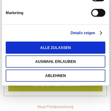
EINGABEN ANPASSEN
Marketing
1 Produkt
Primaholz Holzpellets
Holzpellets entsprechend der DIN-Norm ENplus-A1
4000 kg lose Holzpellets
Details zeigen
Anlieferung im Silo-LKW
ALLE ZULASSEN
Einzelpreis
Gesamtpreis
465,45
1.904,60
€/Tonne
€
AUSWAHL ERLAUBEN
inkl. MwSt.
inkl. Lieferung und Einblasen
ABLEHNEN
WEITER ZUR BESTELLUNG
Neue Preisberechnung