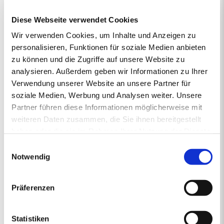
vertrieben von regionalen Energiehändlern, die Verantwortung
Diese Webseite verwendet Cookies
übernehmen und mit Rücksicht auf das Klima vorausschauend für
die Zukunft handeln. So steht die junge und moderne Pellet-Marke
Wir verwenden Cookies, um Inhalte und Anzeigen zu
primaholz für Umweltbewusstsein, Zuverlässigkeit und Nähe.
personalisieren, Funktionen für soziale Medien anbieten
Denn mit den Premium-Pellets von primaholz entscheiden Sie
zu können und die Zugriffe auf unsere Website zu
sich für ein Produkt, das nicht nur nachhaltig und nahezu CO2-
analysieren. Außerdem geben wir Informationen zu Ihrer
neutral ist, sondern auch aus deutschen Wäldern stammt und
Verwendung unserer Website an unsere Partner für
daher durch kurze Transportwege die Umwelt schont. Mit
gleichbleibend hoher Qualität sorgt primaholz stets zuverlässig für
soziale Medien, Werbung und Analysen weiter. Unsere
die Wärme in Ihrem Zuhause.
Partner führen diese Informationen möglicherweise mit
weiteren Daten zusammen, die Sie ihnen bereitgestellt
haben oder die sie im Rahmen Ihrer Nutzung der Dienste
gesammelt haben.
1.
2.
PREISANGEBOT
3.
4.
5.
Einwilligungsauswahl
ERSTENS PREISRECHNER
ZWEITENS PREISANGEBOT
DRITTENS IHRE DATEN
VIERTENS DATEN PRÜFE
FÜNFTENS F
Notwendig
Ihr Pelletsangebot:
Präferenzen
PLZ 94377
•
1 Lieferstelle
•
4000 kg lose Pellets
Statistiken