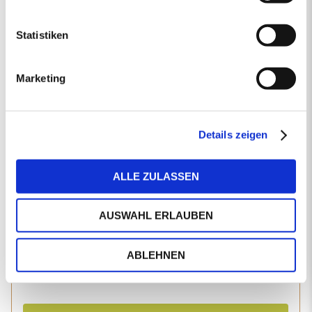
Produkttyp
Statistiken
Postleitzahl
Marketing
Details zeigen
Ihre Postleitzahl liegt ausserhalb unseres Liefergebietes.
Für Preisanfragen in Ihrer Region empfehlen wir Ihnen
unseren Holzpellets-Vertriebspartner
holzpellets.net
.
ALLE ZULASSEN
Liefermenge in kg
AUSWAHL ERLAUBEN
Lieferstellen
ABLEHNEN