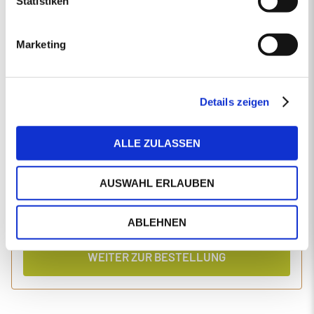
Statistiken
EINGABEN ANPASSEN
Marketing
1 Produkt
Primaholz Holzpellets
Holzpellets entsprechend der DIN-Norm ENplus-A1
4000 kg lose Holzpellets
Details zeigen
Anlieferung im Silo-LKW
ALLE ZULASSEN
Einzelpreis
Gesamtpreis
446,19
1.827,56
€/Tonne
€
AUSWAHL ERLAUBEN
inkl. MwSt.
inkl. Lieferung und Einblasen
ABLEHNEN
WEITER ZUR BESTELLUNG