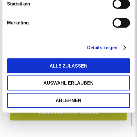
Statistiken
EINGABEN ANPASSEN
Marketing
1 Produkt
Primaholz Holzpellets
Holzpellets entsprechend der DIN-Norm ENplus-A1
4000 kg lose Holzpellets
Details zeigen
Anlieferung im Silo-LKW
ALLE ZULASSEN
Einzelpreis
Gesamtpreis
456,89
1.870,36
€/Tonne
€
AUSWAHL ERLAUBEN
inkl. MwSt.
inkl. Lieferung und Einblasen
ABLEHNEN
WEITER ZUR BESTELLUNG