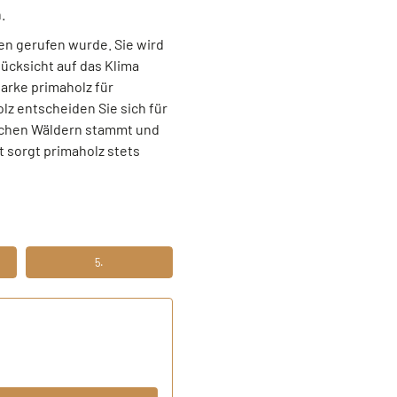
.
en gerufen wurde. Sie wird
ücksicht auf das Klima
arke primaholz für
z entscheiden Sie sich für
tschen Wäldern stammt und
 sorgt primaholz stets
5.
N
FÜNFTENS FERTIG