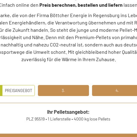
Einfach online den
Preis berechnen, bestellen und liefern
lassen
-Marke, die von der Firma Böttcher Energie in Regensburg ins Leb
alen Energiehändlern, die Verantwortung übernehmen und mit R
r die Zukunft handeln. So steht die junge und moderne Pellet-M
ässigkeit und Nähe. Denn mit den Premium-Pellets von primahol
ur nachhaltig und nahezu CO2-neutral ist, sondern auch aus deu
nsportwege die Umwelt schont. Mit gleichbleibend hoher Qualität
zuverlässig für die Wärme in Ihrem Zuhause.
.
PREISANGEBOT
3.
4.
EITENS PREISANGEBOT
DRITTENS IHRE DATEN
VIERTENS DATEN PRÜFE
Ihr Pelletsangebot:
PLZ 95519
•
1 Lieferstelle
•
4000 kg lose Pellets