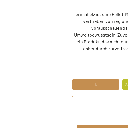
primaholz ist eine Pellet
vertrieben von region
vorausschauend fü
Umweltbewusstsein, Zuverl
ein Produkt, das nicht n
daher durch kurze Tra
1.
2
ERSTENS PREISRECHNER
ZW