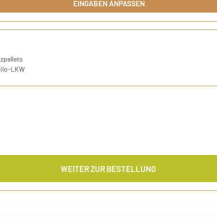
EINGABEN ANPASSEN
r DIN-Norm ENplus A1
zpellets
Silo-LKW
WEITER ZUR BESTELLUNG