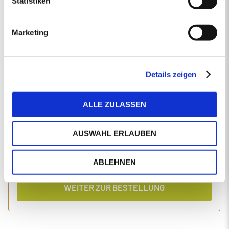
Statistiken
EINGABEN ANPASSEN
Marketing
1 Produkt
Primaholz Holzpellets
Holzpellets entsprechend der DIN-Norm ENplus-A1
4000 kg lose Holzpellets
Details zeigen
Anlieferung im Silo-LKW
ALLE ZULASSEN
Einzelpreis
Gesamtpreis
494,34
2.020,05
€/Tonne
€
AUSWAHL ERLAUBEN
inkl. MwSt.
inkl. Lieferung und Einblasen
ABLEHNEN
WEITER ZUR BESTELLUNG