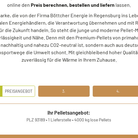
online den
Preis berechnen, bestellen und liefern
lassen.
-Marke, die von der Firma Böttcher Energie in Regensburg ins Leb
alen Energiehändlern, die Verantwortung übernehmen und mit R
r die Zukunft handeln. So steht die junge und moderne Pellet-M
ässigkeit und Nähe. Denn mit den Premium-Pellets von primahol
ur nachhaltig und nahezu CO2-neutral ist, sondern auch aus deu
nsportwege die Umwelt schont. Mit gleichbleibend hoher Qualität
zuverlässig für die Wärme in Ihrem Zuhause.
.
PREISANGEBOT
3.
4.
EITENS PREISANGEBOT
DRITTENS IHRE DATEN
VIERTENS DATEN PRÜFE
Ihr Pelletsangebot:
PLZ 93189
•
1 Lieferstelle
•
4000 kg lose Pellets