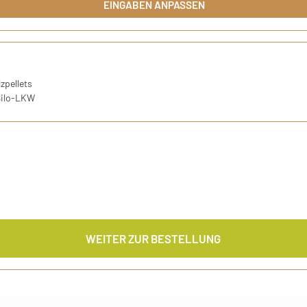
EINGABEN ANPASSEN
r DIN-Norm ENplus-A1
zpellets
Silo-LKW
WEITER ZUR BESTELLUNG