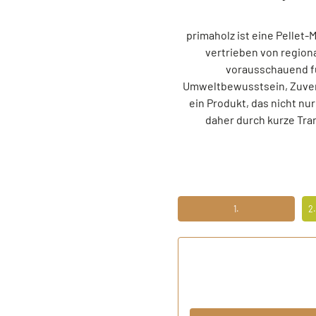
primaholz ist eine Pellet
vertrieben von region
vorausschauend fü
Umweltbewusstsein, Zuverl
ein Produkt, das nicht n
daher durch kurze Tra
1.
2
ERSTENS PREISRECHNER
ZW