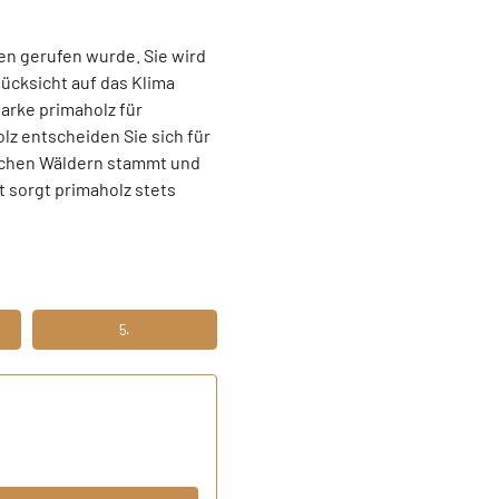
en gerufen wurde. Sie wird
ücksicht auf das Klima
arke primaholz für
z entscheiden Sie sich für
tschen Wäldern stammt und
 sorgt primaholz stets
5.
N
FÜNFTENS FERTIG