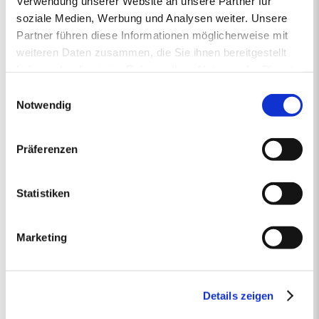
Verwendung unserer Website an unsere Partner für
soziale Medien, Werbung und Analysen weiter. Unsere
EINGABEN ANPASSEN
Partner führen diese Informationen möglicherweise mit
weiteren Daten zusammen, die Sie ihnen bereitgestellt
1 Produkt
haben oder die sie im Rahmen Ihrer Nutzung der Dienste
Primaholz Holzpellets
gesammelt haben.
Einwilligungsauswahl
Holzpellets entsprechend der DIN-Norm ENplus-A1
4000 kg lose Holzpellets
Notwendig
Anlieferung im Silo-LKW
Präferenzen
Einzelpreis
Gesamtpreis
465,45
1.904,60
€/Tonne
€
Statistiken
inkl. MwSt.
inkl. Lieferung und Einblasen
Marketing
WEITER ZUR BESTELLUNG
Details zeigen