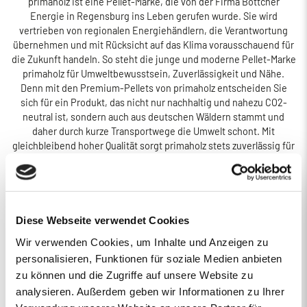
primaholz ist eine Pellet-Marke, die von der Firma Böttcher
Energie in Regensburg ins Leben gerufen wurde. Sie wird
vertrieben von regionalen Energiehändlern, die Verantwortung
übernehmen und mit Rücksicht auf das Klima vorausschauend für
die Zukunft handeln. So steht die junge und moderne Pellet-Marke
primaholz für Umweltbewusstsein, Zuverlässigkeit und Nähe.
Denn mit den Premium-Pellets von primaholz entscheiden Sie
sich für ein Produkt, das nicht nur nachhaltig und nahezu CO2-
neutral ist, sondern auch aus deutschen Wäldern stammt und
daher durch kurze Transportwege die Umwelt schont. Mit
gleichbleibend hoher Qualität sorgt primaholz stets zuverlässig für
die Wärme in Ihrem Zuhause.
1.
2.
PREISANGEBOT
3.
4.
5.
Diese Webseite verwendet Cookies
ERSTENS PREISRECHNER
ZWEITENS PREISANGEBOT
DRITTENS IHRE DATEN
VIERTENS DATEN PRÜFE
FÜNFTENS F
Wir verwenden Cookies, um Inhalte und Anzeigen zu
personalisieren, Funktionen für soziale Medien anbieten
Ihr Pelletsangebot:
zu können und die Zugriffe auf unsere Website zu
PLZ 93049
•
1 Lieferstelle
•
4000 kg lose Pellets
analysieren. Außerdem geben wir Informationen zu Ihrer