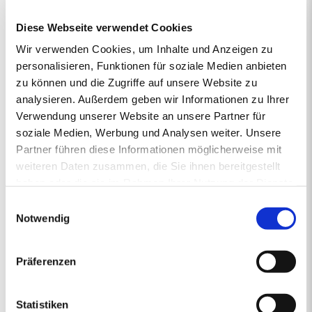
vertrieben von regionalen Energiehändlern, die Verantwortung
Diese Webseite verwendet Cookies
übernehmen und mit Rücksicht auf das Klima vorausschauend für
die Zukunft handeln. So steht die junge und moderne Pellet-Marke
Wir verwenden Cookies, um Inhalte und Anzeigen zu
primaholz für Umweltbewusstsein, Zuverlässigkeit und Nähe.
personalisieren, Funktionen für soziale Medien anbieten
Denn mit den Premium-Pellets von primaholz entscheiden Sie
zu können und die Zugriffe auf unsere Website zu
sich für ein Produkt, das nicht nur nachhaltig und nahezu CO2-
analysieren. Außerdem geben wir Informationen zu Ihrer
neutral ist, sondern auch aus deutschen Wäldern stammt und
Verwendung unserer Website an unsere Partner für
daher durch kurze Transportwege die Umwelt schont. Mit
gleichbleibend hoher Qualität sorgt primaholz stets zuverlässig für
soziale Medien, Werbung und Analysen weiter. Unsere
die Wärme in Ihrem Zuhause.
Partner führen diese Informationen möglicherweise mit
weiteren Daten zusammen, die Sie ihnen bereitgestellt
haben oder die sie im Rahmen Ihrer Nutzung der Dienste
gesammelt haben.
1.
2.
PREISANGEBOT
3.
4.
5.
Einwilligungsauswahl
ERSTENS PREISRECHNER
ZWEITENS PREISANGEBOT
DRITTENS IHRE DATEN
VIERTENS DATEN PRÜFE
FÜNFTENS F
Notwendig
Ihr Pelletsangebot:
Präferenzen
PLZ 86641
•
1 Lieferstelle
•
4000 kg lose Pellets
Statistiken