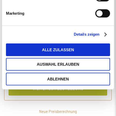
EINGABEN ANPASSEN
Marketing
1 Produkt
Primaholz Holzpellets
Holzpellets entsprechend der DIN-Norm ENplus-A1
4000 kg lose Holzpellets
Details zeigen
Anlieferung im Silo-LKW
ALLE ZULASSEN
Einzelpreis
Gesamtpreis
494,34
2.020,05
€/Tonne
€
AUSWAHL ERLAUBEN
inkl. MwSt.
inkl. Lieferung und Einblasen
ABLEHNEN
WEITER ZUR BESTELLUNG
Neue Preisberechnung