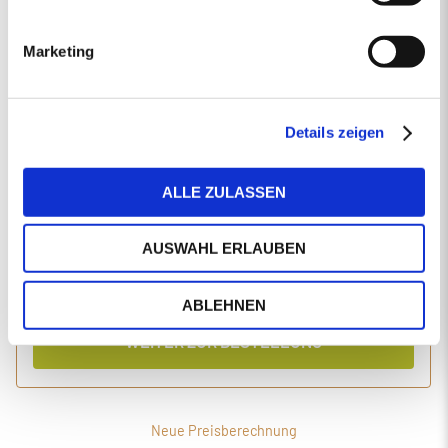
EINGABEN ANPASSEN
Marketing
1 Produkt
Primaholz Holzpellets
Holzpellets entsprechend der DIN-Norm ENplus-A1
4000 kg lose Holzpellets
Details zeigen
Anlieferung im Silo-LKW
ALLE ZULASSEN
Einzelpreis
Gesamtpreis
446,19
1.827,56
€/Tonne
€
AUSWAHL ERLAUBEN
inkl. MwSt.
inkl. Lieferung und Einblasen
ABLEHNEN
WEITER ZUR BESTELLUNG
Neue Preisberechnung