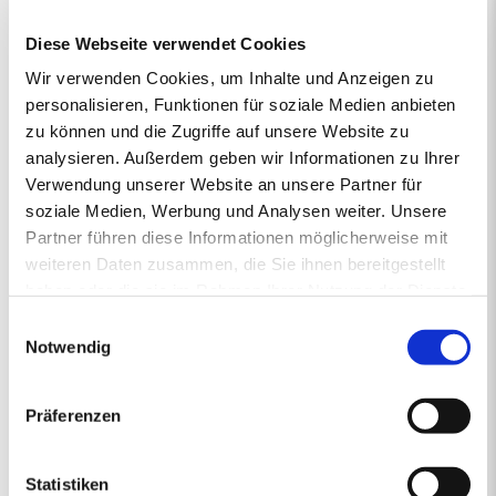
vertrieben von regionalen Energiehändlern, die Verantwortung
Diese Webseite verwendet Cookies
übernehmen und mit Rücksicht auf das Klima vorausschauend für
die Zukunft handeln. So steht die junge und moderne Pellet-Marke
Wir verwenden Cookies, um Inhalte und Anzeigen zu
primaholz für Umweltbewusstsein, Zuverlässigkeit und Nähe.
personalisieren, Funktionen für soziale Medien anbieten
Denn mit den Premium-Pellets von primaholz entscheiden Sie
zu können und die Zugriffe auf unsere Website zu
sich für ein Produkt, das nicht nur nachhaltig und nahezu CO2-
analysieren. Außerdem geben wir Informationen zu Ihrer
neutral ist, sondern auch aus deutschen Wäldern stammt und
Verwendung unserer Website an unsere Partner für
daher durch kurze Transportwege die Umwelt schont. Mit
gleichbleibend hoher Qualität sorgt primaholz stets zuverlässig für
soziale Medien, Werbung und Analysen weiter. Unsere
die Wärme in Ihrem Zuhause.
Partner führen diese Informationen möglicherweise mit
weiteren Daten zusammen, die Sie ihnen bereitgestellt
haben oder die sie im Rahmen Ihrer Nutzung der Dienste
gesammelt haben.
1.
2.
PREISANGEBOT
3.
4.
5.
Einwilligungsauswahl
ERSTENS PREISRECHNER
ZWEITENS PREISANGEBOT
DRITTENS IHRE DATEN
VIERTENS DATEN PRÜFE
FÜNFTENS F
Notwendig
Ihr Pelletsangebot:
Präferenzen
PLZ 92690
•
1 Lieferstelle
•
4000 kg lose Pellets
Statistiken