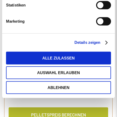
Produkttyp
Statistiken
Marketing
Postleitzahl
Details zeigen
Ihre Postleitzahl liegt ausserhalb unseres Liefergebietes.
Für Preisanfragen in Ihrer Region empfehlen wir Ihnen
unseren Holzpellets-Vertriebspartner
holzpellets.net
.
ALLE ZULASSEN
Liefermenge in kg
AUSWAHL ERLAUBEN
ABLEHNEN
Lieferstellen
PELLETSPREIS BERECHNEN