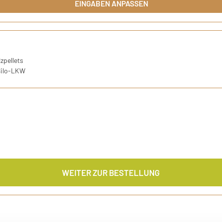
EINGABEN ANPASSEN
r DIN-Norm ENplus A1
zpellets
Silo-LKW
WEITER ZUR BESTELLUNG