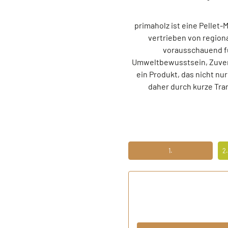
primaholz ist eine Pellet
vertrieben von region
vorausschauend fü
Umweltbewusstsein, Zuverl
ein Produkt, das nicht n
daher durch kurze Tra
1.
2
ERSTENS PREISRECHNER
ZW