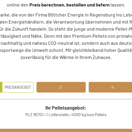
online den
Preis berechnen, bestellen und liefern
lassen.
-Marke, die von der Firma Böttcher Energie in Regensburg ins Leb
alen Energiehändlern, die Verantwortung übernehmen und mit R
r die Zukunft handeln. So steht die junge und moderne Pellet-M
ässigkeit und Nähe. Denn mit den Premium-Pellets von primahol
ur nachhaltig und nahezu CO2-neutral ist, sondern auch aus deu
nsportwege die Umwelt schont. Mit gleichbleibend hoher Qualität
zuverlässig für die Wärme in Ihrem Zuhause.
.
PREISANGEBOT
3.
4.
EITENS PREISANGEBOT
DRITTENS IHRE DATEN
VIERTENS DATEN PRÜFE
Ihr Pelletsangebot:
PLZ 95701
•
1 Lieferstelle
•
4000 kg lose Pellets