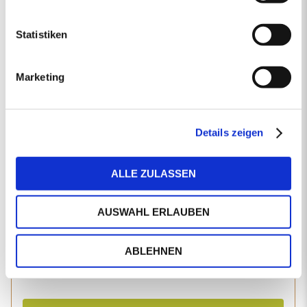
Produkttyp
Statistiken
Postleitzahl
Marketing
Details zeigen
Ihre Postleitzahl liegt ausserhalb unseres Liefergebietes.
Für Preisanfragen in Ihrer Region empfehlen wir Ihnen
unseren Holzpellets-Vertriebspartner
holzpellets.net
.
ALLE ZULASSEN
Liefermenge in kg
AUSWAHL ERLAUBEN
Lieferstellen
ABLEHNEN