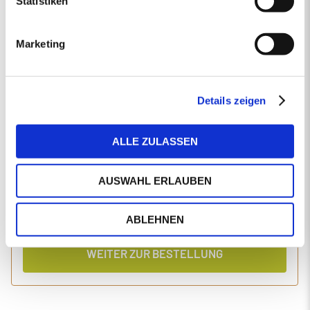
Statistiken
EINGABEN ANPASSEN
Marketing
1 Produkt
Primaholz Holzpellets
Holzpellets entsprechend der DIN-Norm ENplus-A1
4000 kg lose Holzpellets
Details zeigen
Anlieferung im Silo-LKW
ALLE ZULASSEN
Einzelpreis
Gesamtpreis
465,45
1.904,60
€/Tonne
€
AUSWAHL ERLAUBEN
inkl. MwSt.
inkl. Lieferung und Einblasen
ABLEHNEN
WEITER ZUR BESTELLUNG