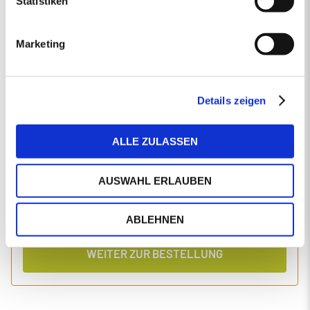
Statistiken
EINGABEN ANPASSEN
Marketing
1 Produkt
Primaholz Holzpellets
Holzpellets entsprechend der DIN-Norm ENplus-A1
4000 kg lose Holzpellets
Details zeigen
Anlieferung im Silo-LKW
ALLE ZULASSEN
Einzelpreis
Gesamtpreis
494,34
2.020,05
€/Tonne
€
AUSWAHL ERLAUBEN
inkl. MwSt.
inkl. Lieferung und Einblasen
ABLEHNEN
WEITER ZUR BESTELLUNG