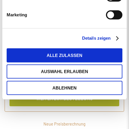
EINGABEN ANPASSEN
Marketing
1 Produkt
Primaholz Holzpellets
Holzpellets entsprechend der DIN-Norm ENplus-A1
4000 kg lose Holzpellets
Details zeigen
Anlieferung im Silo-LKW
ALLE ZULASSEN
Einzelpreis
Gesamtpreis
494,34
2.020,05
€/Tonne
€
AUSWAHL ERLAUBEN
inkl. MwSt.
inkl. Lieferung und Einblasen
ABLEHNEN
WEITER ZUR BESTELLUNG
Neue Preisberechnung