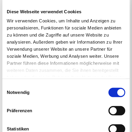
vertrieben von regionalen Energiehändlern, die Verantwortung
Diese Webseite verwendet Cookies
übernehmen und mit Rücksicht auf das Klima vorausschauend für
die Zukunft handeln. So steht die junge und moderne Pellet-Marke
Wir verwenden Cookies, um Inhalte und Anzeigen zu
primaholz für Umweltbewusstsein, Zuverlässigkeit und Nähe.
personalisieren, Funktionen für soziale Medien anbieten
Denn mit den Premium-Pellets von primaholz entscheiden Sie
zu können und die Zugriffe auf unsere Website zu
sich für ein Produkt, das nicht nur nachhaltig und nahezu CO2-
analysieren. Außerdem geben wir Informationen zu Ihrer
neutral ist, sondern auch aus deutschen Wäldern stammt und
Verwendung unserer Website an unsere Partner für
daher durch kurze Transportwege die Umwelt schont. Mit
gleichbleibend hoher Qualität sorgt primaholz stets zuverlässig für
soziale Medien, Werbung und Analysen weiter. Unsere
die Wärme in Ihrem Zuhause.
Partner führen diese Informationen möglicherweise mit
weiteren Daten zusammen, die Sie ihnen bereitgestellt
haben oder die sie im Rahmen Ihrer Nutzung der Dienste
gesammelt haben.
1.
2.
PREISANGEBOT
3.
4.
5.
Einwilligungsauswahl
ERSTENS PREISRECHNER
ZWEITENS PREISANGEBOT
DRITTENS IHRE DATEN
VIERTENS DATEN PRÜFE
FÜNFTENS F
Notwendig
Ihr Pelletsangebot:
Präferenzen
PLZ 81669
•
1 Lieferstelle
•
4000 kg lose Pellets
Statistiken