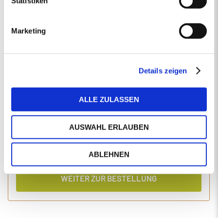
Statistiken
EINGABEN ANPASSEN
Marketing
1 Produkt
Primaholz Holzpellets
Holzpellets entsprechend der DIN-Norm ENplus-A1
4000 kg lose Holzpellets
Details zeigen
Anlieferung im Silo-LKW
ALLE ZULASSEN
Einzelpreis
Gesamtpreis
465,45
1.904,60
€/Tonne
€
AUSWAHL ERLAUBEN
inkl. MwSt.
inkl. Lieferung und Einblasen
ABLEHNEN
WEITER ZUR BESTELLUNG