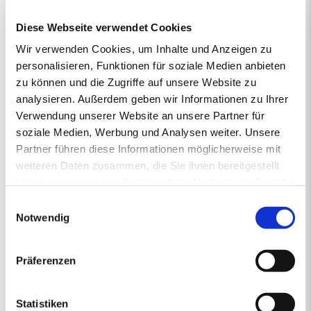
vertrieben von regionalen Energiehändlern, die Verantwortung
Diese Webseite verwendet Cookies
übernehmen und mit Rücksicht auf das Klima vorausschauend für
die Zukunft handeln. So steht die junge und moderne Pellet-Marke
Wir verwenden Cookies, um Inhalte und Anzeigen zu
primaholz für Umweltbewusstsein, Zuverlässigkeit und Nähe.
personalisieren, Funktionen für soziale Medien anbieten
Denn mit den Premium-Pellets von primaholz entscheiden Sie
zu können und die Zugriffe auf unsere Website zu
sich für ein Produkt, das nicht nur nachhaltig und nahezu CO2-
analysieren. Außerdem geben wir Informationen zu Ihrer
neutral ist, sondern auch aus deutschen Wäldern stammt und
Verwendung unserer Website an unsere Partner für
daher durch kurze Transportwege die Umwelt schont. Mit
gleichbleibend hoher Qualität sorgt primaholz stets zuverlässig für
soziale Medien, Werbung und Analysen weiter. Unsere
die Wärme in Ihrem Zuhause.
Partner führen diese Informationen möglicherweise mit
weiteren Daten zusammen, die Sie ihnen bereitgestellt
haben oder die sie im Rahmen Ihrer Nutzung der Dienste
gesammelt haben.
1.
2.
PREISANGEBOT
3.
4.
5.
Einwilligungsauswahl
ERSTENS PREISRECHNER
ZWEITENS PREISANGEBOT
DRITTENS IHRE DATEN
VIERTENS DATEN PRÜFE
FÜNFTENS F
Notwendig
Ihr Pelletsangebot:
Präferenzen
PLZ 82216
•
1 Lieferstelle
•
4000 kg lose Pellets
Statistiken