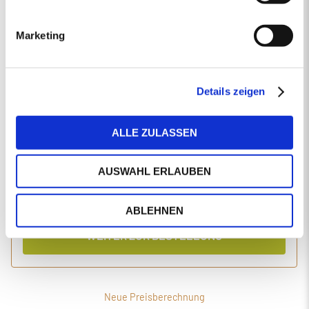
EINGABEN ANPASSEN
Marketing
1 Produkt
Primaholz Holzpellets
Holzpellets entsprechend der DIN-Norm ENplus-A1
4000 kg lose Holzpellets
Details zeigen
Anlieferung im Silo-LKW
ALLE ZULASSEN
Einzelpreis
Gesamtpreis
494,34
2.020,05
€/Tonne
€
AUSWAHL ERLAUBEN
inkl. MwSt.
inkl. Lieferung und Einblasen
ABLEHNEN
WEITER ZUR BESTELLUNG
Neue Preisberechnung