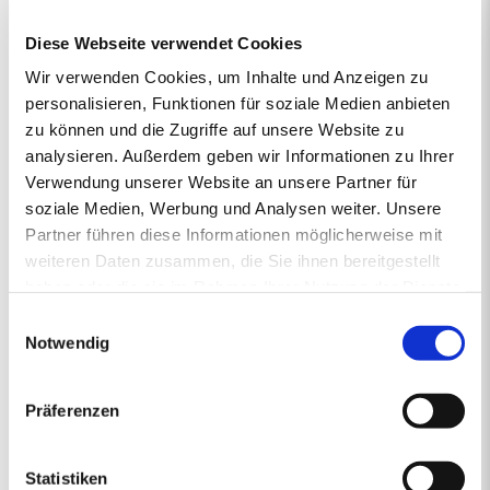
vertrieben von regionalen Energiehändlern, die Verantwortung
Diese Webseite verwendet Cookies
übernehmen und mit Rücksicht auf das Klima vorausschauend für
die Zukunft handeln. So steht die junge und moderne Pellet-Marke
Wir verwenden Cookies, um Inhalte und Anzeigen zu
primaholz für Umweltbewusstsein, Zuverlässigkeit und Nähe.
personalisieren, Funktionen für soziale Medien anbieten
Denn mit den Premium-Pellets von primaholz entscheiden Sie
zu können und die Zugriffe auf unsere Website zu
sich für ein Produkt, das nicht nur nachhaltig und nahezu CO2-
analysieren. Außerdem geben wir Informationen zu Ihrer
neutral ist, sondern auch aus deutschen Wäldern stammt und
Verwendung unserer Website an unsere Partner für
daher durch kurze Transportwege die Umwelt schont. Mit
gleichbleibend hoher Qualität sorgt primaholz stets zuverlässig für
soziale Medien, Werbung und Analysen weiter. Unsere
die Wärme in Ihrem Zuhause.
Partner führen diese Informationen möglicherweise mit
weiteren Daten zusammen, die Sie ihnen bereitgestellt
haben oder die sie im Rahmen Ihrer Nutzung der Dienste
gesammelt haben.
1.
2.
PREISANGEBOT
3.
4.
5.
Einwilligungsauswahl
ERSTENS PREISRECHNER
ZWEITENS PREISANGEBOT
DRITTENS IHRE DATEN
VIERTENS DATEN PRÜFE
FÜNFTENS F
Notwendig
Ihr Pelletsangebot:
Präferenzen
PLZ 91227
•
1 Lieferstelle
•
4000 kg lose Pellets
Statistiken