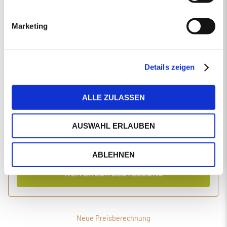
EINGABEN ANPASSEN
Marketing
1 Produkt
Primaholz Holzpellets
Holzpellets entsprechend der DIN-Norm ENplus-A1
4000 kg lose Holzpellets
Details zeigen
Anlieferung im Silo-LKW
ALLE ZULASSEN
Einzelpreis
Gesamtpreis
456,89
1.870,36
€/Tonne
€
AUSWAHL ERLAUBEN
inkl. MwSt.
inkl. Lieferung und Einblasen
ABLEHNEN
WEITER ZUR BESTELLUNG
Neue Preisberechnung