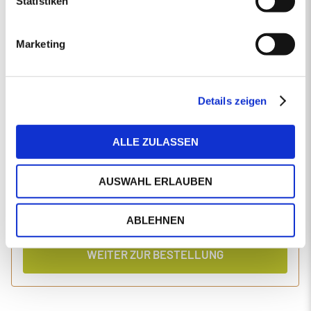
Statistiken
EINGABEN ANPASSEN
Marketing
1 Produkt
Primaholz Holzpellets
Holzpellets entsprechend der DIN-Norm ENplus-A1
4000 kg lose Holzpellets
Details zeigen
Anlieferung im Silo-LKW
ALLE ZULASSEN
Einzelpreis
Gesamtpreis
487,92
1.994,48
€/Tonne
€
AUSWAHL ERLAUBEN
inkl. MwSt.
inkl. Lieferung und Einblasen
ABLEHNEN
WEITER ZUR BESTELLUNG