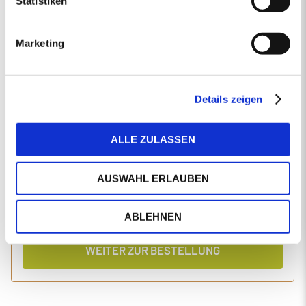
Statistiken
EINGABEN ANPASSEN
Marketing
1 Produkt
Primaholz Holzpellets
Holzpellets entsprechend der DIN-Norm ENplus-A1
4000 kg lose Holzpellets
Details zeigen
Anlieferung im Silo-LKW
ALLE ZULASSEN
Einzelpreis
Gesamtpreis
494,34
2.020,05
€/Tonne
€
AUSWAHL ERLAUBEN
inkl. MwSt.
inkl. Lieferung und Einblasen
ABLEHNEN
WEITER ZUR BESTELLUNG