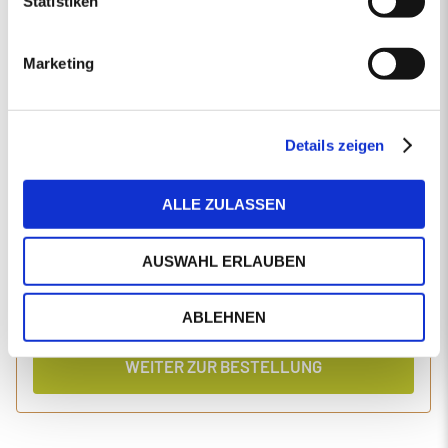
Statistiken
EINGABEN ANPASSEN
Marketing
1 Produkt
Primaholz Holzpellets
Holzpellets entsprechend der DIN-Norm ENplus-A1
4000 kg lose Holzpellets
Details zeigen
Anlieferung im Silo-LKW
ALLE ZULASSEN
Einzelpreis
Gesamtpreis
456,89
1.870,36
€/Tonne
€
AUSWAHL ERLAUBEN
inkl. MwSt.
inkl. Lieferung und Einblasen
ABLEHNEN
WEITER ZUR BESTELLUNG