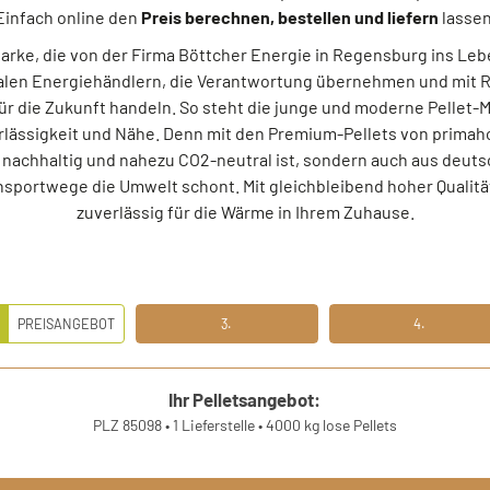
Einfach online den
Preis berechnen, bestellen und liefern
lassen
-Marke, die von der Firma Böttcher Energie in Regensburg ins Leb
alen Energiehändlern, die Verantwortung übernehmen und mit R
r die Zukunft handeln. So steht die junge und moderne Pellet-M
ässigkeit und Nähe. Denn mit den Premium-Pellets von primahol
ur nachhaltig und nahezu CO2-neutral ist, sondern auch aus deu
nsportwege die Umwelt schont. Mit gleichbleibend hoher Qualität
zuverlässig für die Wärme in Ihrem Zuhause.
.
PREISANGEBOT
3.
4.
EITENS PREISANGEBOT
DRITTENS IHRE DATEN
VIERTENS DATEN PRÜFE
Ihr Pelletsangebot:
PLZ 85098
•
1 Lieferstelle
•
4000 kg lose Pellets