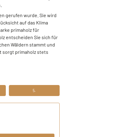
.
en gerufen wurde. Sie wird
ücksicht auf das Klima
arke primaholz für
z entscheiden Sie sich für
tschen Wäldern stammt und
 sorgt primaholz stets
5.
N
FÜNFTENS FERTIG