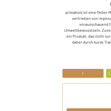
primaholz ist eine Pellet
vertrieben von region
vorausschauend fü
Umweltbewusstsein, Zuverl
ein Produkt, das nicht n
daher durch kurze Tra
1.
2
ERSTENS PREISRECHNER
ZW