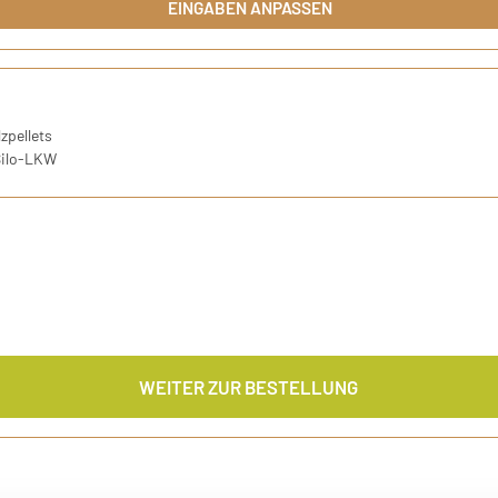
EINGABEN ANPASSEN
r DIN-Norm ENplus-A1
zpellets
Silo-LKW
WEITER ZUR BESTELLUNG