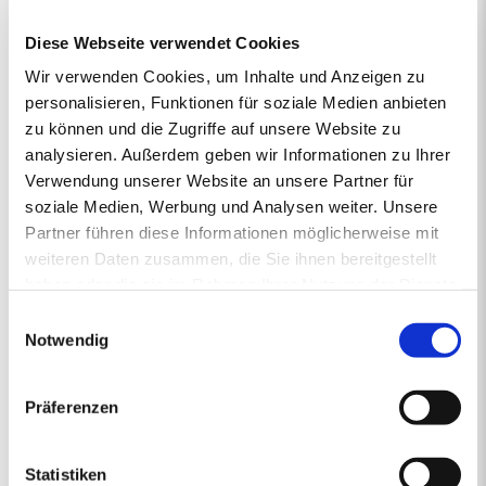
vertrieben von regionalen Energiehändlern, die Verantwortung
Diese Webseite verwendet Cookies
übernehmen und mit Rücksicht auf das Klima vorausschauend für
die Zukunft handeln. So steht die junge und moderne Pellet-Marke
Wir verwenden Cookies, um Inhalte und Anzeigen zu
primaholz für Umweltbewusstsein, Zuverlässigkeit und Nähe.
personalisieren, Funktionen für soziale Medien anbieten
Denn mit den Premium-Pellets von primaholz entscheiden Sie
zu können und die Zugriffe auf unsere Website zu
sich für ein Produkt, das nicht nur nachhaltig und nahezu CO2-
analysieren. Außerdem geben wir Informationen zu Ihrer
neutral ist, sondern auch aus deutschen Wäldern stammt und
Verwendung unserer Website an unsere Partner für
daher durch kurze Transportwege die Umwelt schont. Mit
gleichbleibend hoher Qualität sorgt primaholz stets zuverlässig für
soziale Medien, Werbung und Analysen weiter. Unsere
die Wärme in Ihrem Zuhause.
Partner führen diese Informationen möglicherweise mit
weiteren Daten zusammen, die Sie ihnen bereitgestellt
haben oder die sie im Rahmen Ihrer Nutzung der Dienste
gesammelt haben.
1.
2.
PREISANGEBOT
3.
4.
5.
Einwilligungsauswahl
ERSTENS PREISRECHNER
ZWEITENS PREISANGEBOT
DRITTENS IHRE DATEN
VIERTENS DATEN PRÜFE
FÜNFTENS F
Notwendig
Ihr Pelletsangebot:
Präferenzen
PLZ 82284
•
1 Lieferstelle
•
4000 kg lose Pellets
Statistiken