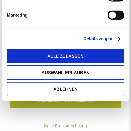
EINGABEN ANPASSEN
Marketing
1 Produkt
Primaholz Holzpellets
Holzpellets entsprechend der DIN-Norm ENplus-A1
4000 kg lose Holzpellets
Details zeigen
Anlieferung im Silo-LKW
ALLE ZULASSEN
Einzelpreis
Gesamtpreis
494,34
2.020,05
€/Tonne
€
AUSWAHL ERLAUBEN
inkl. MwSt.
inkl. Lieferung und Einblasen
ABLEHNEN
WEITER ZUR BESTELLUNG
Neue Preisberechnung