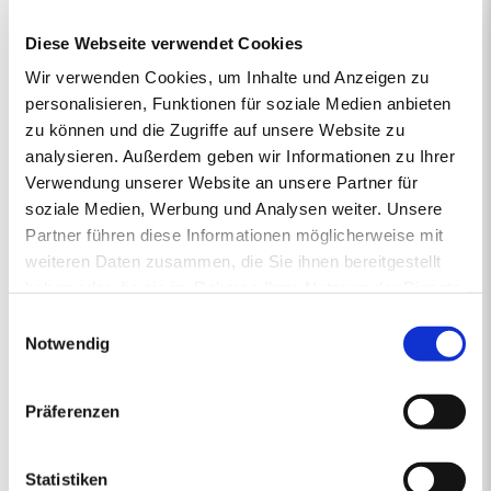
vertrieben von regionalen Energiehändlern, die Verantwortung
Diese Webseite verwendet Cookies
übernehmen und mit Rücksicht auf das Klima vorausschauend für
die Zukunft handeln. So steht die junge und moderne Pellet-Marke
Wir verwenden Cookies, um Inhalte und Anzeigen zu
primaholz für Umweltbewusstsein, Zuverlässigkeit und Nähe.
personalisieren, Funktionen für soziale Medien anbieten
Denn mit den Premium-Pellets von primaholz entscheiden Sie
zu können und die Zugriffe auf unsere Website zu
sich für ein Produkt, das nicht nur nachhaltig und nahezu CO2-
analysieren. Außerdem geben wir Informationen zu Ihrer
neutral ist, sondern auch aus deutschen Wäldern stammt und
Verwendung unserer Website an unsere Partner für
daher durch kurze Transportwege die Umwelt schont. Mit
gleichbleibend hoher Qualität sorgt primaholz stets zuverlässig für
soziale Medien, Werbung und Analysen weiter. Unsere
die Wärme in Ihrem Zuhause.
Partner führen diese Informationen möglicherweise mit
weiteren Daten zusammen, die Sie ihnen bereitgestellt
haben oder die sie im Rahmen Ihrer Nutzung der Dienste
gesammelt haben.
1.
2.
PREISANGEBOT
3.
4.
5.
Einwilligungsauswahl
ERSTENS PREISRECHNER
ZWEITENS PREISANGEBOT
DRITTENS IHRE DATEN
VIERTENS DATEN PRÜFE
FÜNFTENS F
Notwendig
Ihr Pelletsangebot:
Präferenzen
PLZ 82389
•
1 Lieferstelle
•
4000 kg lose Pellets
Statistiken