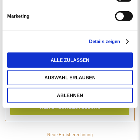
EINGABEN ANPASSEN
Marketing
1 Produkt
Primaholz Holzpellets
Holzpellets entsprechend der DIN-Norm ENplus-A1
4000 kg lose Holzpellets
Details zeigen
Anlieferung im Silo-LKW
ALLE ZULASSEN
Einzelpreis
Gesamtpreis
494,34
2.020,05
€/Tonne
€
AUSWAHL ERLAUBEN
inkl. MwSt.
inkl. Lieferung und Einblasen
ABLEHNEN
WEITER ZUR BESTELLUNG
Neue Preisberechnung