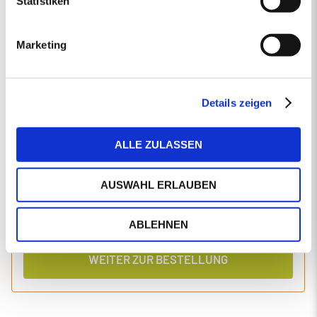
Statistiken
EINGABEN ANPASSEN
Marketing
1 Produkt
Primaholz Holzpellets
Holzpellets entsprechend der DIN-Norm ENplus-A1
4000 kg lose Holzpellets
Details zeigen
Anlieferung im Silo-LKW
ALLE ZULASSEN
Einzelpreis
Gesamtpreis
494,34
2.020,05
€/Tonne
€
AUSWAHL ERLAUBEN
inkl. MwSt.
inkl. Lieferung und Einblasen
ABLEHNEN
WEITER ZUR BESTELLUNG