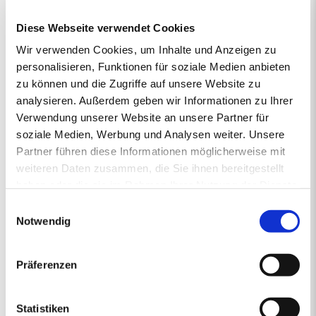
vertrieben von regionalen Energiehändlern, die Verantwortung
Diese Webseite verwendet Cookies
übernehmen und mit Rücksicht auf das Klima vorausschauend für
die Zukunft handeln. So steht die junge und moderne Pellet-Marke
Wir verwenden Cookies, um Inhalte und Anzeigen zu
primaholz für Umweltbewusstsein, Zuverlässigkeit und Nähe.
personalisieren, Funktionen für soziale Medien anbieten
Denn mit den Premium-Pellets von primaholz entscheiden Sie
zu können und die Zugriffe auf unsere Website zu
sich für ein Produkt, das nicht nur nachhaltig und nahezu CO2-
analysieren. Außerdem geben wir Informationen zu Ihrer
neutral ist, sondern auch aus deutschen Wäldern stammt und
Verwendung unserer Website an unsere Partner für
daher durch kurze Transportwege die Umwelt schont. Mit
gleichbleibend hoher Qualität sorgt primaholz stets zuverlässig für
soziale Medien, Werbung und Analysen weiter. Unsere
die Wärme in Ihrem Zuhause.
Partner führen diese Informationen möglicherweise mit
weiteren Daten zusammen, die Sie ihnen bereitgestellt
haben oder die sie im Rahmen Ihrer Nutzung der Dienste
gesammelt haben.
1.
2.
PREISANGEBOT
3.
4.
5.
Einwilligungsauswahl
ERSTENS PREISRECHNER
ZWEITENS PREISANGEBOT
DRITTENS IHRE DATEN
VIERTENS DATEN PRÜFE
FÜNFTENS F
Notwendig
Ihr Pelletsangebot:
Präferenzen
PLZ 86154
•
1 Lieferstelle
•
4000 kg lose Pellets
Statistiken