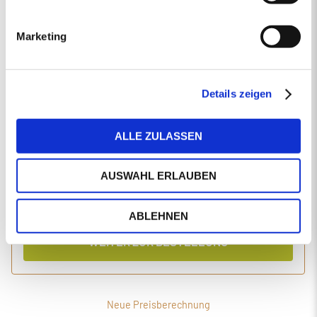
EINGABEN ANPASSEN
Marketing
1 Produkt
Primaholz Holzpellets
Holzpellets entsprechend der DIN-Norm ENplus-A1
4000 kg lose Holzpellets
Details zeigen
Anlieferung im Silo-LKW
ALLE ZULASSEN
Einzelpreis
Gesamtpreis
483,64
1.977,25
€/Tonne
€
AUSWAHL ERLAUBEN
inkl. MwSt.
inkl. Lieferung und Einblasen
ABLEHNEN
WEITER ZUR BESTELLUNG
Neue Preisberechnung