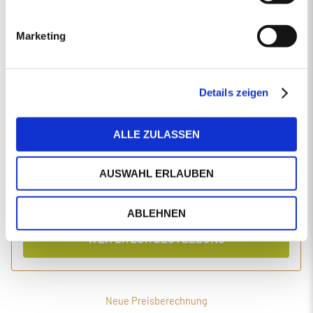
EINGABEN ANPASSEN
Marketing
1 Produkt
Primaholz Holzpellets
Holzpellets entsprechend der DIN-Norm ENplus-A1
4000 kg lose Holzpellets
Details zeigen
Anlieferung im Silo-LKW
ALLE ZULASSEN
Einzelpreis
Gesamtpreis
465,45
1.904,60
€/Tonne
€
AUSWAHL ERLAUBEN
inkl. MwSt.
inkl. Lieferung und Einblasen
ABLEHNEN
WEITER ZUR BESTELLUNG
Neue Preisberechnung