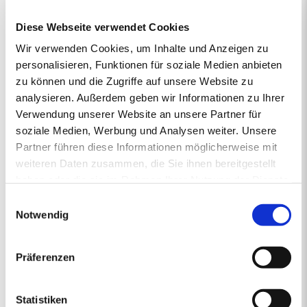
vertrieben von regionalen Energiehändlern, die Verantwortung
Diese Webseite verwendet Cookies
übernehmen und mit Rücksicht auf das Klima vorausschauend für
die Zukunft handeln. So steht die junge und moderne Pellet-Marke
Wir verwenden Cookies, um Inhalte und Anzeigen zu
primaholz für Umweltbewusstsein, Zuverlässigkeit und Nähe.
personalisieren, Funktionen für soziale Medien anbieten
Denn mit den Premium-Pellets von primaholz entscheiden Sie
zu können und die Zugriffe auf unsere Website zu
sich für ein Produkt, das nicht nur nachhaltig und nahezu CO2-
analysieren. Außerdem geben wir Informationen zu Ihrer
neutral ist, sondern auch aus deutschen Wäldern stammt und
Verwendung unserer Website an unsere Partner für
daher durch kurze Transportwege die Umwelt schont. Mit
gleichbleibend hoher Qualität sorgt primaholz stets zuverlässig für
soziale Medien, Werbung und Analysen weiter. Unsere
die Wärme in Ihrem Zuhause.
Partner führen diese Informationen möglicherweise mit
weiteren Daten zusammen, die Sie ihnen bereitgestellt
haben oder die sie im Rahmen Ihrer Nutzung der Dienste
gesammelt haben.
1.
2.
PREISANGEBOT
3.
4.
5.
Einwilligungsauswahl
ERSTENS PREISRECHNER
ZWEITENS PREISANGEBOT
DRITTENS IHRE DATEN
VIERTENS DATEN PRÜFE
FÜNFTENS F
Notwendig
Ihr Pelletsangebot:
Präferenzen
PLZ 93474
•
1 Lieferstelle
•
4000 kg lose Pellets
Statistiken