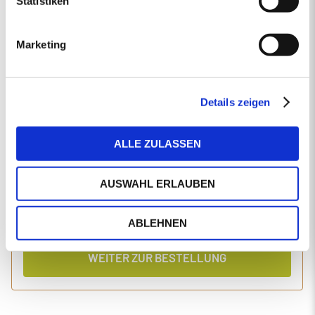
Statistiken
EINGABEN ANPASSEN
Marketing
1 Produkt
Primaholz Holzpellets
Holzpellets entsprechend der DIN-Norm ENplus-A1
4000 kg lose Holzpellets
Details zeigen
Anlieferung im Silo-LKW
ALLE ZULASSEN
Einzelpreis
Gesamtpreis
465,45
1.904,60
€/Tonne
€
AUSWAHL ERLAUBEN
inkl. MwSt.
inkl. Lieferung und Einblasen
ABLEHNEN
WEITER ZUR BESTELLUNG